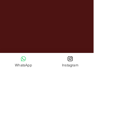
WhatsApp
Instagram
KVK
99792222